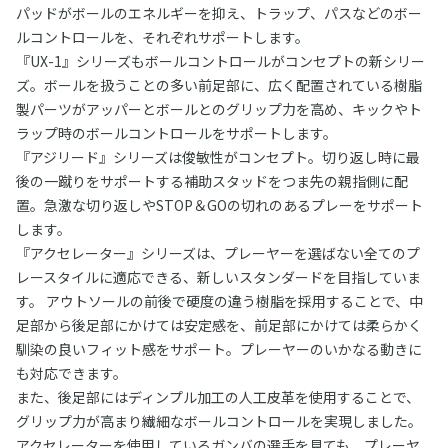
パッドがボールのエネルギーを抑え、トラップ、パスなどのボー
ルコントロールを、それぞれサポートします。
『UX-1』シリーズもボールコントロールがコンセプトの新シリー
ズ。ボールを扱うことの多い前足部に、広く配置されている樹脂
製パーツがアッパーとボールとのグリップ力を高め、キックやト
ラップ時のボールコントロールをサポートします。
『アジリード』シリーズは俊敏性がコンセプト。切り返し時に最
後の一蹴りをサポートする補助スタッドをつま先の親指側に配
置。急激な切り返しやSTOP＆GOの切れのあるプレーをサポート
します。
『アクセレーター』シリーズは、プレーヤーを選ばない全てのプ
レースタイルに適応できる、新しいスタンダードを目指していま
す。 アウトソールの前後で硬度の違う樹脂を採用することで、中
足部から後足部にかけては安定感を、前足部にかけては柔らかく
馴染の良いフィット感をサポート。プレーヤーのいかなる動きに
も対応できます。
また、後足部にはディンプル加工の人工皮革を使用することで、
グリップ力が高まり繊細なボールコントロールを実現しました。
アクセレーターを使用しているガンバの選手を見ても、プレーヤ