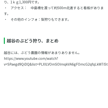
り、1ｋｇ1,300円です。
・ アクセス： 中島橋を渡って約500m北進すると看板がありま
す。
・ その他のインフォ：梨狩りもできます。
越谷のぶどう狩り、まとめ
越谷には、ぶどう農園の情報があまりありません。
https://www.youtube.com/watch?
v=SPaegd9QiDQ&list=PLXILVOmSOImqkVA6gFOmcG2qfqLkW7i5t