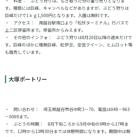
・ 料金： ぶどう狩りは、もぎ取った分の量り売りとなりま
す。種類には巨峰、キャンベルなどがありますが、ぶどう狩りは
巨峰だけで1ｋｇ1,500円となります。入園は無料です。
・ アクセス： 南越谷駅南口より「松伏ターミナル」行バスで
上二区停留所まで。停留所からみえます。
・ その他のインフォ： ぶどう狩りは8月20日以降の週末だけで
す。巨峰のほかに種無巨峰、紅伊豆、安芸クイーン、ヒムロット等
も販売しています。
大塚ポートリー
・ 問い合わせ： 埼玉県越谷市谷中町3－70、電話は048－963
－0069まで。
・ ぶどうの時期： 8月下旬ころから9月中旬の9時から17時ま
でで、12時から13時30分までは休憩時間になります。期間中は無