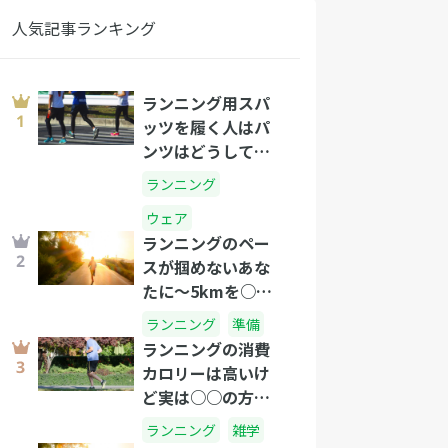
人気記事ランキング
ランニング用スパ
ッツを履く人はパ
ンツはどうして
る？
ランニング
ウェア
ランニングのペー
スが掴めないあな
たに～5kmを○分
のタイムで走れた
ランニング
準備
らプロ級です!～
ランニングの消費
カロリーは高いけ
ど実は○○の方が
すごい！？
ランニング
雑学