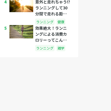
4
意外と走れちゃう!?
ランニングして30
分間で走れる距離
はどれくらい?
ランニング
健康
5
効果絶大！ランニ
ングによる消費カ
ロリーってこんな
にすごかった
ランニング
雑学