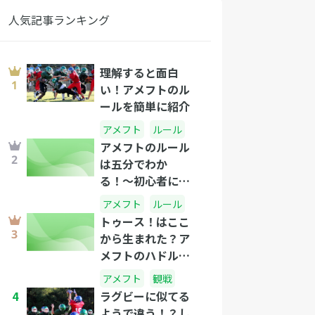
人気記事ランキング
理解すると面白
い！アメフトのル
ールを簡単に紹介
アメフト
ルール
アメフトのルール
は五分でわか
る！〜初心者にも
わかるアメフト講
アメフト
ルール
座〜
トゥース！はここ
から生まれた？ア
メフトのハドルと
は何か？
アメフト
観戦
4
ラグビーに似てる
ようで違う！？し