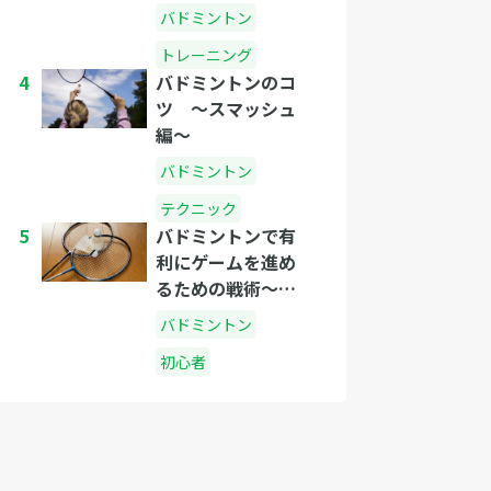
バドミントン
トレーニング
4
バドミントンのコ
ツ 〜スマッシュ
編〜
バドミントン
テクニック
5
バドミントンで有
利にゲームを進め
るための戦術〜シ
ングルス編〜
バドミントン
初心者