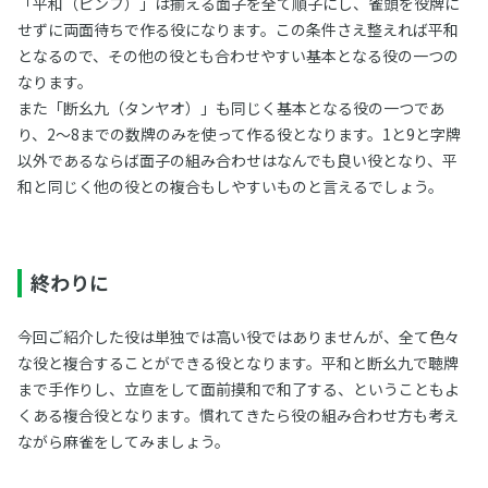
「平和（ピンフ）」は揃える面子を全て順子にし、雀頭を役牌に
せずに両面待ちで作る役になります。この条件さえ整えれば平和
となるので、その他の役とも合わせやすい基本となる役の一つの
なります。
また「断幺九（タンヤオ）」も同じく基本となる役の一つであ
り、2～8までの数牌のみを使って作る役となります。1と9と字牌
以外であるならば面子の組み合わせはなんでも良い役となり、平
和と同じく他の役との複合もしやすいものと言えるでしょう。
終わりに
今回ご紹介した役は単独では高い役ではありませんが、全て色々
な役と複合することができる役となります。平和と断幺九で聴牌
まで手作りし、立直をして面前摸和で和了する、ということもよ
くある複合役となります。慣れてきたら役の組み合わせ方も考え
ながら麻雀をしてみましょう。