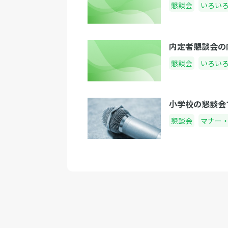
懇談会
いろい
内定者懇談会の
懇談会
いろい
小学校の懇談会
懇談会
マナー