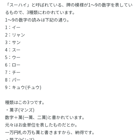
「スーハイ」と呼ばれている、牌の模様が1〜9の数字を表してい
るもので、3種類にわかれています。
1〜9の数字の読みは下記の通り。
1：イー
2：リャン
3：サン
4：スー
5：ウー
6：ロー
7：チー
8：パー
9：キュウ(チュウ)
種類はこの3つです。
・萬子(マンズ)
数字＋萬(一萬、二萬)と書かれています。
元々はお金単位を表したものだとか。
一万円札の万も萬と書きますから、納得です。
・筒子(ピンズ)