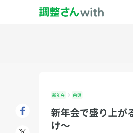
新年会
余興
新年会で盛り上が
け〜