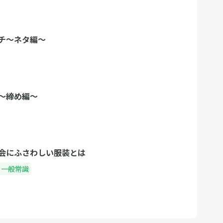
チ〜ネタ編〜
〜締め編〜
会にふさわしい服装とは
・一般常識