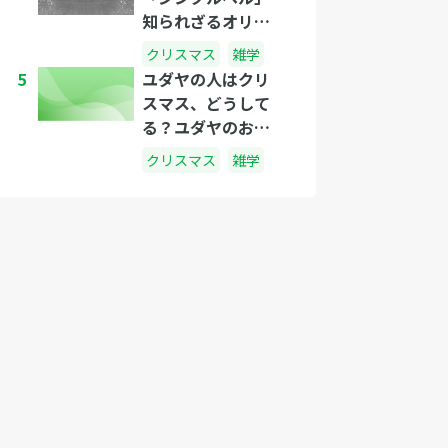
知られざるオリジ
ナルの歌詞とは？
クリスマス
雑学
5
ユダヤの人はクリ
スマス、どうして
る？ユダヤのお祭
り「ハヌカ」に迫
クリスマス
雑学
る！