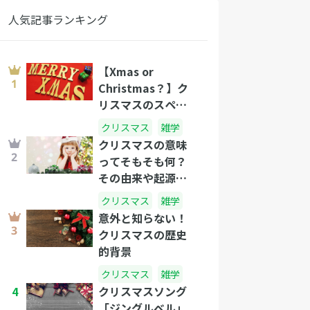
人気記事ランキング
【Xmas or
Christmas？】ク
リスマスのスペル
の不思議
クリスマス
雑学
クリスマスの意味
ってそもそも何？
その由来や起源を
徹底解説！
クリスマス
雑学
意外と知らない！
クリスマスの歴史
的背景
クリスマス
雑学
4
クリスマスソング
「ジングルベル」