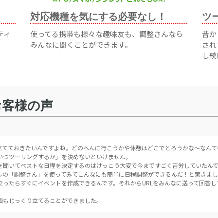
対応機種を気にする必要なし！
ツ
ティ
使ってる携帯も様々な趣味友も、調整さんなら
昔か
みんなに聞くことができます。
され
し続
お客様の声
立てておきたいんですよね。どのへんに行こうかや休憩はどこでとろうかな〜なんて
いつツーリングするか」を決めないといけません。
を聞いてベストな日程を決定するのはけっこう大変で今まですごく苦労していたん
ルの「調整さん」を使ってみてこんなにも簡単に日程調整ができるんだ！と驚きま
立ったらすぐにイベントを作成できるんです。それからURLをみんなに送って回答
画もじっくり立てることができました。