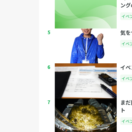
ング
イベ
5
気を
イベ
6
イベ
イベ
7
まだ
ト
イベ