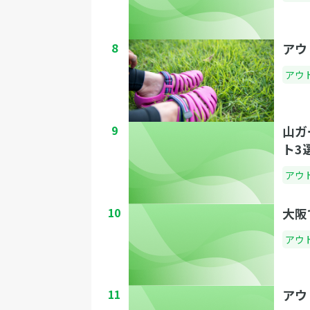
8
アウ
アウ
9
山ガ
ト3
アウ
10
大阪
アウ
11
アウ