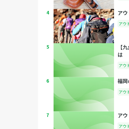
4
アウ
アウ
5
【九
は
アウ
6
福岡
アウ
7
アウ
アウ