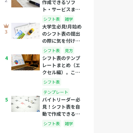
作成できるソフ
ト・サービスまと
め
シフト表
雑学
大学生必見!月始め
のシフト表の提出
の際に気を付ける
べきことまとめ
シフト表
見方
4
シフト表のテンプ
レートまとめ（エ
クセル編）。これ
でしっかりシフト
シフト表
管理！
テンプレート
5
バイトリーダー必
見！シフト表を自
動で作成できるお
すすめサイトと
シフト表
雑学
は？