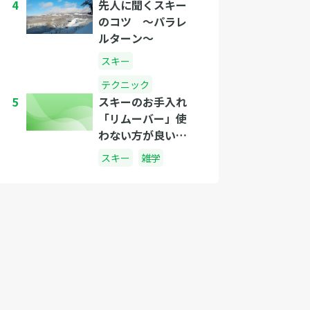
4
先人に聞くスキー
のコツ 〜パラレ
ルターン〜
スキー
テクニック
5
スキーのお手入れ
「リムーバー」使
わない方が良い
の？正しい使い方
スキー
雑学
は？