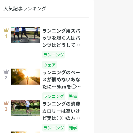
人気記事ランキング
ランニング用スパ
ッツを履く人はパ
ンツはどうして
る？
ランニング
ウェア
ランニングのペー
スが掴めないあな
たに～5kmを○分
のタイムで走れた
ランニング
準備
らプロ級です!～
ランニングの消費
カロリーは高いけ
ど実は○○の方が
すごい！？
ランニング
雑学