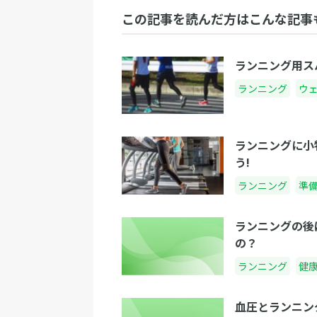
この記事を読んだ方はこんな記事
ランニング用ス
ランニング
ウ
ランニングに小
う!
ランニング
準
ランニングの後
の？
ランニング
健
血圧とランニン