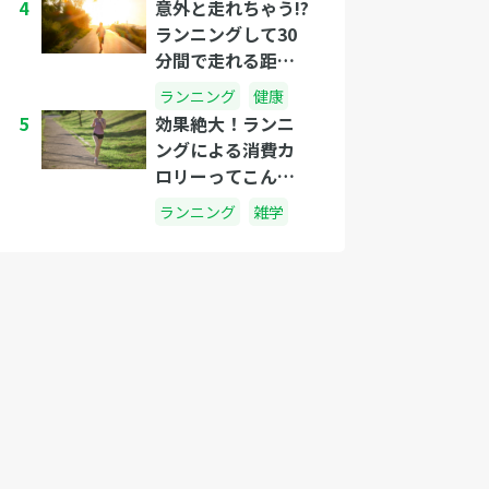
4
意外と走れちゃう!?
ランニングして30
分間で走れる距離
はどれくらい?
ランニング
健康
5
効果絶大！ランニ
ングによる消費カ
ロリーってこんな
にすごかった
ランニング
雑学