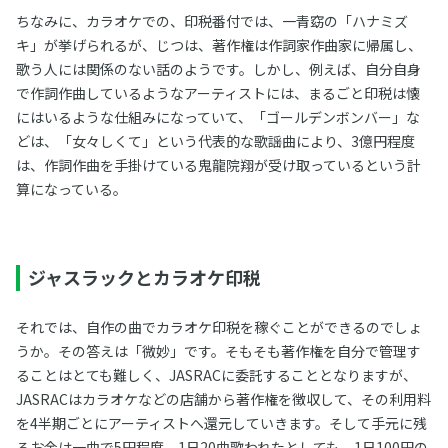
ちなみに、カラオケでの、印税番付では、一青窈の「ハナミズ
キ」が挙げられるが、じつは、著作権は作詞家作曲家に帰属し、
歌う人には関係のない話のようです。しかし、例えば、自分自身
で作詞作曲しているようなアーティストには、まるごと印税は懐
にはいるような仕組みになっていて、「ゴールデンボンバー」な
どは、「女々しくて」という代表的な歌謡曲により、3億円程度
は、作詞作曲を手掛けている鬼龍院翔が受け取っているという計
算になっている。
ジャスラックとカラオケ印税
それでは、自作の曲でカラオケ印税を稼ぐことができるのでしょ
うか。その答えは「微妙」です。そもそも著作権を自分で管理す
ることはとても難しく、JASRACに委託することとなりますが、
JASRACはカラオケなどの店舗から著作権を徴収して、その利用料
を4半期ごとにアーティストへ還元していきます。そして手元に残
るお金は一曲で5円程度。1日20曲歌われたとしても、1日100円の