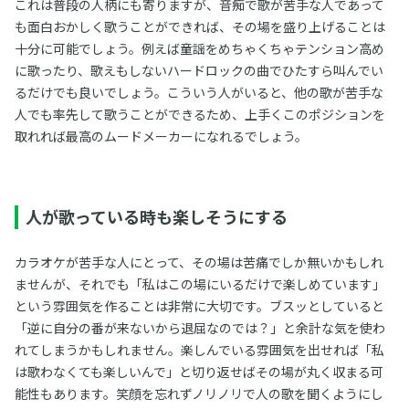
これは普段の人柄にも寄りますが、音痴で歌が苦手な人であって
も面白おかしく歌うことができれば、その場を盛り上げることは
十分に可能でしょう。例えば童謡をめちゃくちゃテンション高め
に歌ったり、歌えもしないハードロックの曲でひたすら叫んでい
るだけでも良いでしょう。こういう人がいると、他の歌が苦手な
人でも率先して歌うことができるため、上手くこのポジションを
取れれば最高のムードメーカーになれるでしょう。
人が歌っている時も楽しそうにする
カラオケが苦手な人にとって、その場は苦痛でしか無いかもしれ
ませんが、それでも「私はこの場にいるだけで楽しめています」
という雰囲気を作ることは非常に大切です。ブスッとしていると
「逆に自分の番が来ないから退屈なのでは？」と余計な気を使わ
れてしまうかもしれません。楽しんでいる雰囲気を出せれば「私
は歌わなくても楽しいんで」と切り返せばその場が丸く収まる可
能性もあります。笑顔を忘れずノリノリで人の歌を聞くようにし