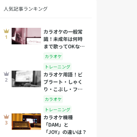
人気記事ランキング
カラオケの一般常
識！未成年は何時
まで歌ってOKな
の？
カラオケ
トレーニング
カラオケ用語！ビ
ブラート・しゃく
り・こぶし・フォ
ールって？
カラオケ
トレーニング
カラオケ機種
「DAM」と
「JOY」の違いは？