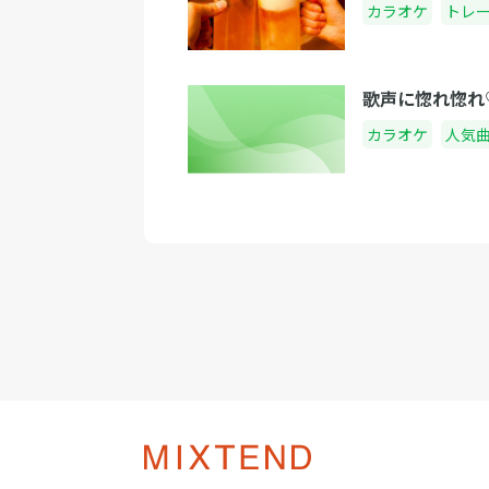
カラオケ
トレ
歌声に惚れ惚れ
カラオケ
人気