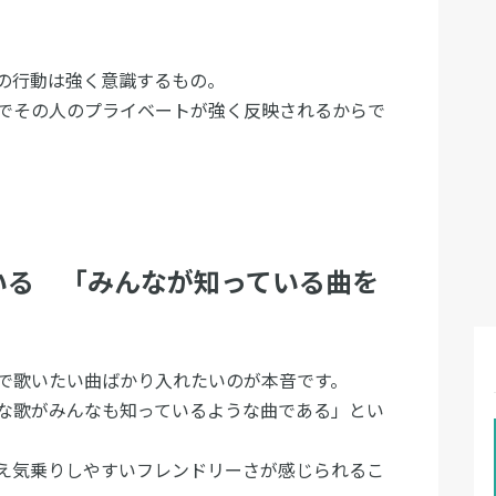
の行動は強く意識するもの。
でその人のプライベートが強く反映されるからで
いる 「みんなが知っている曲を
で歌いたい曲ばかり入れたいのが本音です。
な歌がみんなも知っているような曲である」とい
え気乗りしやすいフレンドリーさが感じられるこ