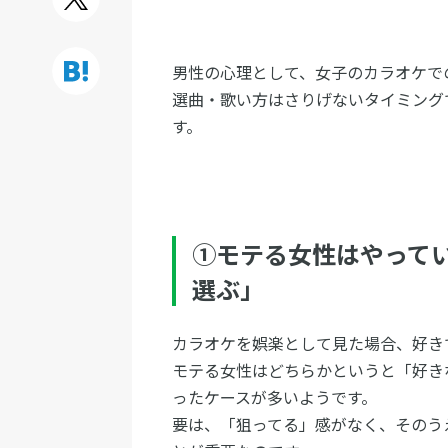
男性の心理として、女子のカラオケで
選曲・歌い方はさりげないタイミング
す。
①モテる女性はやって
選ぶ」
カラオケを娯楽として見た場合、好き
モテる女性はどちらかというと「好き
ったケースが多いようです。
要は、「狙ってる」感がなく、そのう