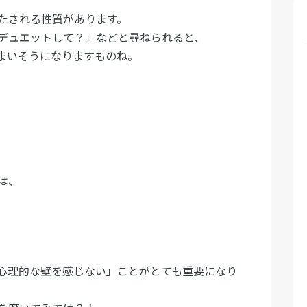
たされる性質があります。
デュエットして？」などと尋ねられると、
まいそうになりますものね。
は、
心理的な壁を感じない」ことがとても重要になり