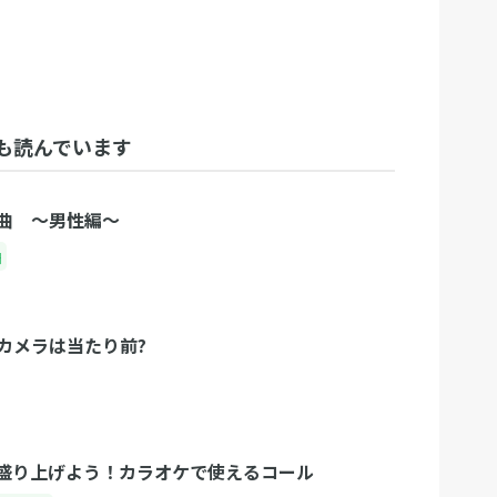
も読んでいます
曲 〜男性編〜
曲
カメラは当たり前?
盛り上げよう！カラオケで使えるコール