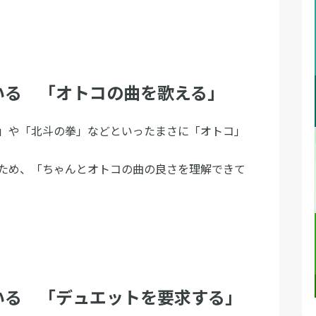
いる 「オトコの曲を歌える」
」や「北斗の拳」などといったまさに「オトコ」
ため、「ちゃんとオトコの曲の良さを理解できて
いる 「デュエットを要求する」