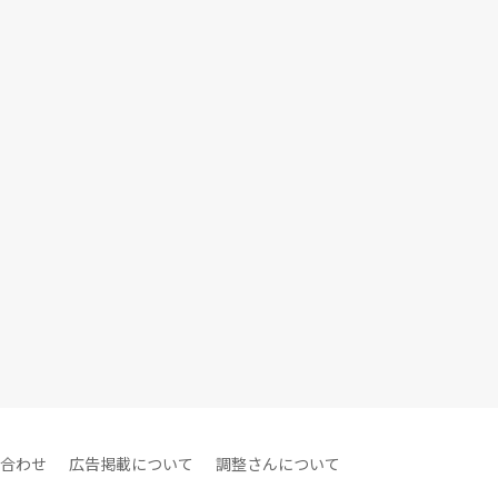
合わせ
広告掲載について
調整さんについて