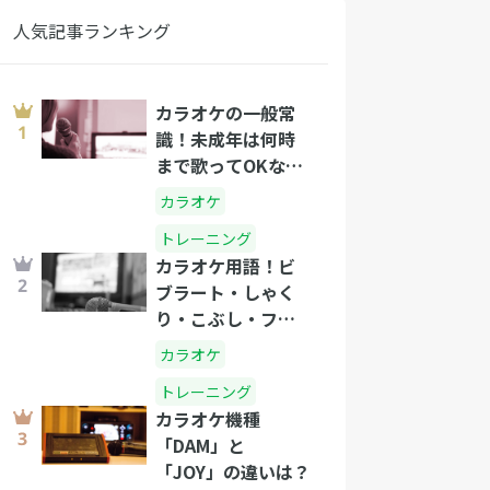
人気記事ランキング
カラオケの一般常
識！未成年は何時
まで歌ってOKな
の？
カラオケ
トレーニング
カラオケ用語！ビ
ブラート・しゃく
り・こぶし・フォ
ールって？
カラオケ
トレーニング
カラオケ機種
「DAM」と
「JOY」の違いは？