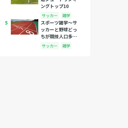
ングトップ10
サッカー
雑学
5
スポーツ雑学～サ
ッカーと野球どっ
ちが競技人口多い
の?～
サッカー
雑学