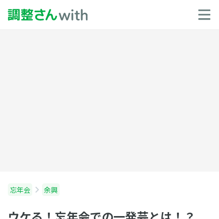
忘年会
余興
ウケる！忘年会での一発芸とは！？