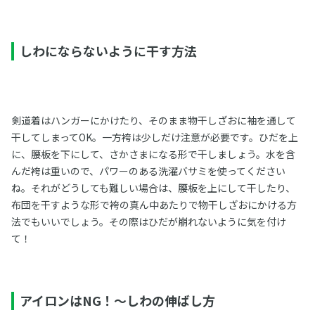
しわにならないように干す方法
剣道着はハンガーにかけたり、そのまま物干しざおに袖を通して
干してしまってOK。一方袴は少しだけ注意が必要です。ひだを上
に、腰板を下にして、さかさまになる形で干しましょう。水を含
んだ袴は重いので、パワーのある洗濯バサミを使ってください
ね。それがどうしても難しい場合は、腰板を上にして干したり、
布団を干すような形で袴の真ん中あたりで物干しざおにかける方
法でもいいでしょう。その際はひだが崩れないように気を付け
て！
アイロンはNG！～しわの伸ばし方