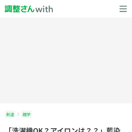
剣道
雑学
「洗濯機OK？アイロンは？？」藍染