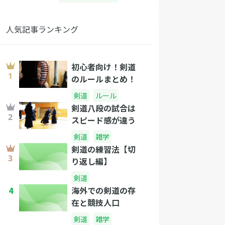
人気記事ランキング
初心者向け！剣道
のルールまとめ！
剣道
ルール
剣道八段の試合は
スピード感が違う
剣道
雑学
剣道の練習法【切
り返し編】
剣道
4
海外での剣道の存
在と競技人口
剣道
雑学