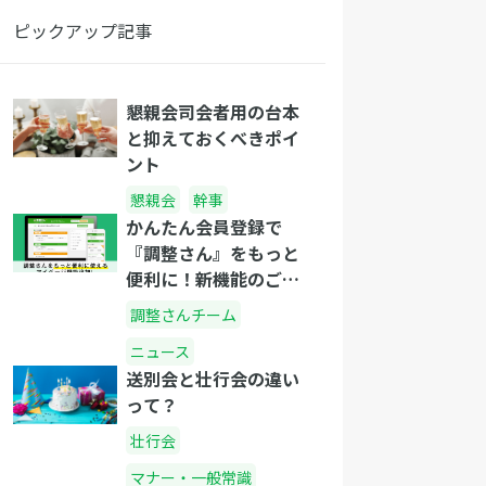
ピックアップ記事
懇親会司会者用の台本
と抑えておくべきポイ
ント
懇親会
幹事
かんたん会員登録で
『調整さん』をもっと
便利に！新機能のご紹
介
調整さんチーム
ニュース
送別会と壮行会の違い
って？
壮行会
マナー・一般常識