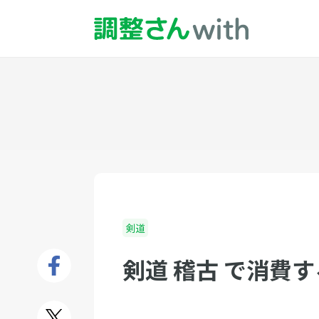
剣道
剣道 稽古 で消費