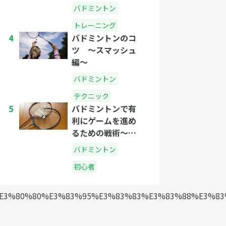
バドミントン
トレーニング
4
バドミントンのコ
ツ 〜スマッシュ
編〜
バドミントン
テクニック
5
バドミントンで有
利にゲームを進め
るための戦術〜シ
ングルス編〜
バドミントン
初心者
%E3%80%80%E3%83%95%E3%83%83%E3%83%88%E3%8