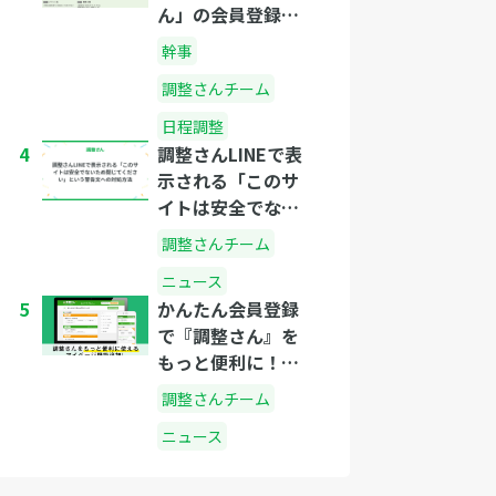
ん」の会員登録・
ログイン方法
幹事
調整さんチーム
日程調整
4
調整さんLINEで表
示される「このサ
イトは安全でない
ため閉じてくださ
調整さんチーム
い」という警告文
ニュース
への対処方法
5
かんたん会員登録
で『調整さん』を
もっと便利に！新
機能のご紹介
調整さんチーム
ニュース