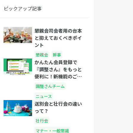
ピックアップ記事
懇親会司会者用の台本
と抑えておくべきポイ
ント
懇親会
幹事
かんたん会員登録で
『調整さん』をもっと
便利に！新機能のご紹
介
調整さんチーム
ニュース
送別会と壮行会の違い
って？
壮行会
マナー・一般常識