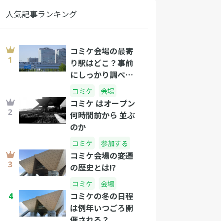
人気記事ランキング
コミケ会場の最寄
り駅はどこ？事前
にしっかり調べて
備えよう！
コミケ
会場
コミケ はオープン
何時間前から 並ぶ
のか
コミケ
参加する
コミケ会場の変遷
の歴史とは!?
コミケ
会場
4
コミケの冬の日程
は例年いつごろ開
催される？