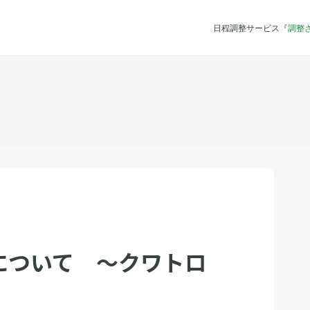
日程調整サービス『
調整
について 〜クワトロ