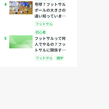
4
号球？フットサル
ボールの大きさの
違い知っています
か？
フットサル
初心者
5
フットサルって何
人でやるの？フッ
トサルに関係する
人数のはなし
フットサル
雑学