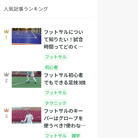
人気記事ランキング
フットサルについ
て知りたい！試合
時間ってどのくら
い？
フットサル
初心者
フットサル初心者
でもできる足技3技
フットサル
テクニック
フットサルのキー
パーはグローブを
使うべき?使わない
ほうがいい?
フットサル
雑学