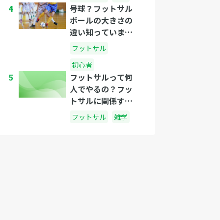
4
号球？フットサル
ボールの大きさの
違い知っています
か？
フットサル
初心者
5
フットサルって何
人でやるの？フッ
トサルに関係する
人数のはなし
フットサル
雑学