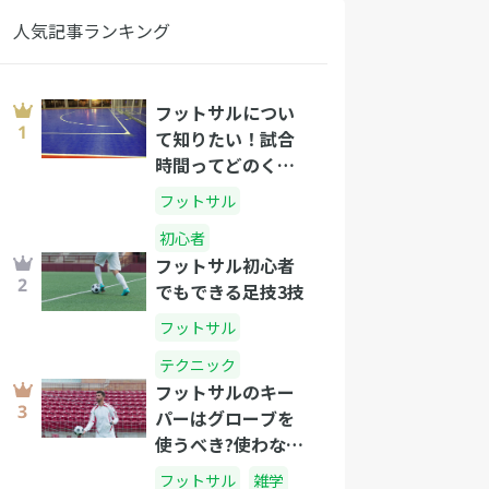
人気記事ランキング
フットサルについ
て知りたい！試合
時間ってどのくら
い？
フットサル
初心者
フットサル初心者
でもできる足技3技
フットサル
テクニック
フットサルのキー
パーはグローブを
使うべき?使わない
ほうがいい?
フットサル
雑学