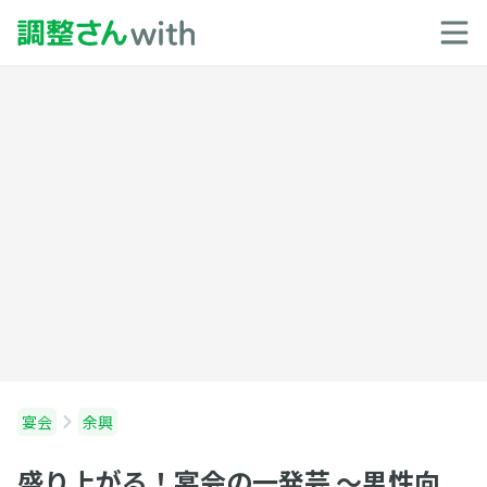
宴会
余興
盛り上がる！宴会の一発芸 〜男性向