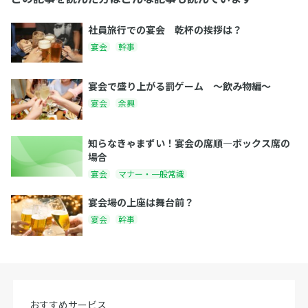
社員旅行での宴会 乾杯の挨拶は？
宴会
幹事
宴会で盛り上がる罰ゲーム 〜飲み物編〜
宴会
余興
知らなきゃまずい！宴会の席順―ボックス席の
場合
宴会
マナー・一般常識
宴会場の上座は舞台前？
宴会
幹事
おすすめサービス