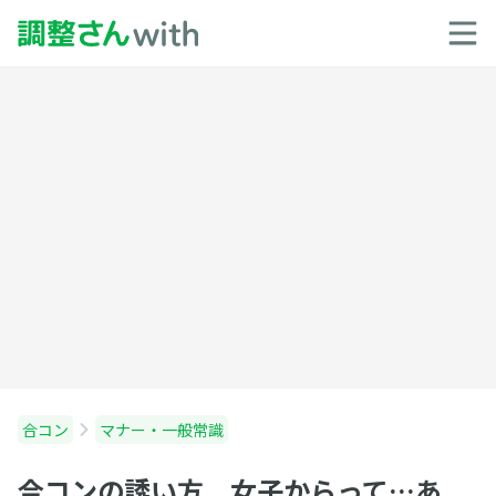
合コン
マナー・一般常識
合コンの誘い方 女子からって…あ