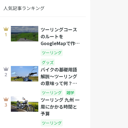
人気記事ランキング
ツーリングコース
のルートを
GoogleMapで作成
する方法
ツーリング
グッズ
バイクの基礎用語
解説〜ツーリング
の意味って何？語
源は？〜
ツーリング
雑学
ツーリング 九州 一
周にかかる時間と
予算
ツーリング