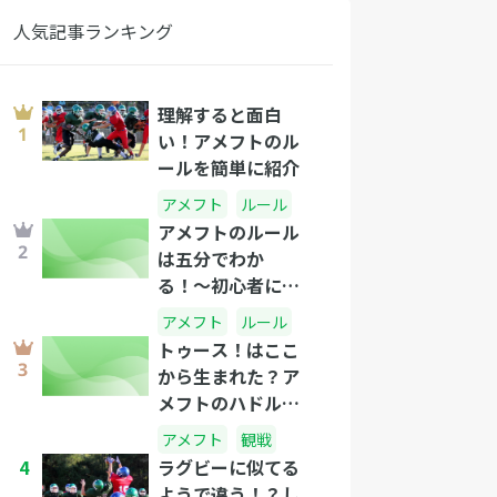
人気記事ランキング
理解すると面白
い！アメフトのル
ールを簡単に紹介
アメフト
ルール
アメフトのルール
は五分でわか
る！〜初心者にも
わかるアメフト講
アメフト
ルール
座〜
トゥース！はここ
から生まれた？ア
メフトのハドルと
は何か？
アメフト
観戦
4
ラグビーに似てる
ようで違う！？し