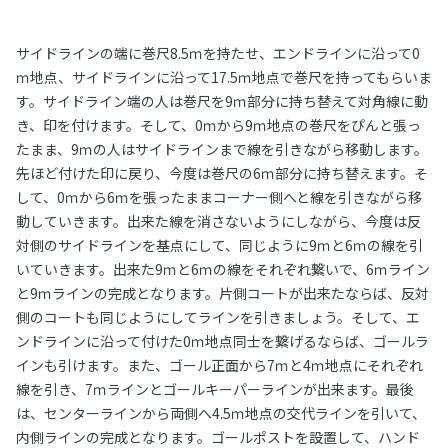
サイドラインの端に巻尺8.5ｍを持たせ、エンドラインに沿って0
ｍ地点、サイドラインに沿って17.5ｍ地点で巻尺を持ってもらいま
す。サイドライン端の人は巻尺を9ｍ部分に持ち替えて対角線に動
き、印を付けます。そして、0ｍから9ｍ地点の巻尺をぴんと張っ
たまま、9ｍの人はサイドラインまで線を引きながら移動します。
先ほど付けた印に戻り、今度は巻尺の6ｍ部分に持ち替えます。そ
して、0ｍから6ｍを張ったままコーナー側へと線を引きながら移
動していきます。出来た線を消さないようにしながら、今度は反
対側のサイドラインを基点にして、同じように9ｍと6ｍの線を引
いていきます。出来た9ｍと6ｍの線をそれぞれ繋いで、6ｍライン
と9ｍラインの完成となります。片側コートが出来たならば、反対
側のコートも同じようにしてラインを引きましょう。そして、エ
ンドラインに沿って付けた0ｍ地点同士を繋げるならば、ゴールラ
インも引けます。また、ゴール正面から7ｍと4ｍ地点にそれぞれ
線を引き、7ｍラインとゴールキーパーラインが出来ます。最後
は、センターラインから両側へ4.5ｍ地点の交代ラインを引いて、
内側ラインの完成となります。ゴールポストを設置して、ハンド