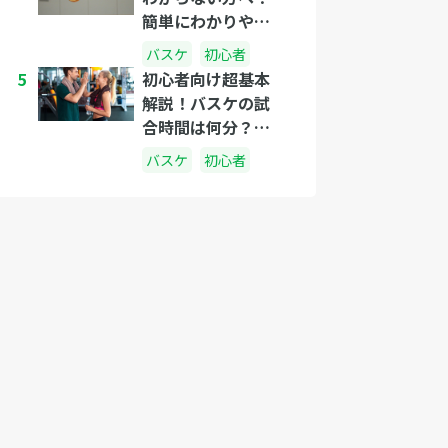
簡単にわかりやす
く説明しましょ
バスケ
初心者
う！
5
初心者向け超基本
解説！バスケの試
合時間は何分？休
憩中は何をしてる
バスケ
初心者
の？