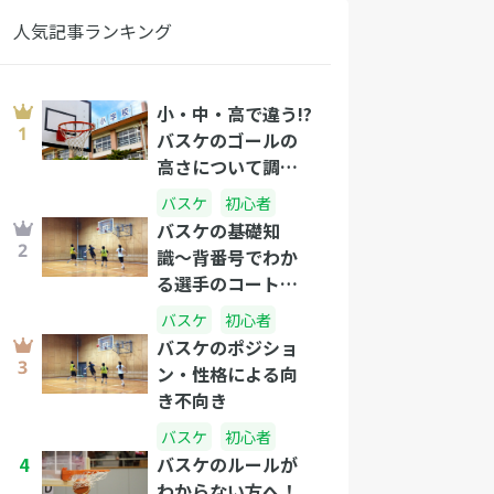
人気記事ランキング
小・中・高で違う!?
バスケのゴールの
高さについて調べ
てみました。
バスケ
初心者
バスケの基礎知
識〜背番号でわか
る選手のコート上
の役割を解説しま
バスケ
初心者
す〜
バスケのポジショ
ン・性格による向
き不向き
バスケ
初心者
4
バスケのルールが
わからない方へ！