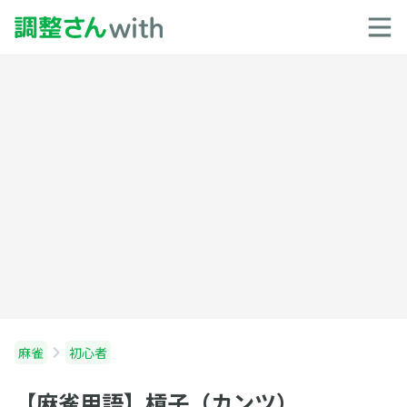
麻雀
初心者
【麻雀用語】槓子（カンツ）