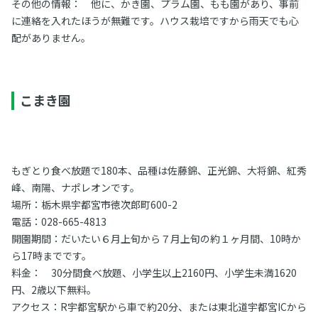
その他の情報： 他に、かき園、プラム園、もも園があり、事前
に連絡を入れたほうが無難です。ハウス栽培ですから雨天でも心
配がありません。
こまき園
もぎとり食べ放題で180本、品種は佐藤錦、正光錦、大将錦、紅秀
峰、南陽、ナポレオンです。
場所：栃木県宇都宮市徳次郎町600-2
電話：028-665-4813
開園期間：だいたい６月上旬から７月上旬の約１ヶ月間、10時か
ら17時までです。
料金： 30分間食べ放題、小学生以上2160円、小学生未満1620
円、2歳以下無料。
アクセス：R宇都宮駅から車で約20分、または東北道宇都宮ICから