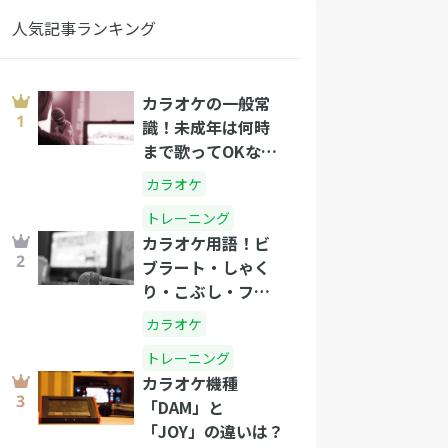
人気記事ランキング
カラオケの一般常
識！未成年は何時
まで歌ってOKな
の？
カラオケ
トレーニング
カラオケ用語！ビ
ブラート・しゃく
り・こぶし・フォ
ールって？
カラオケ
トレーニング
カラオケ機種
「DAM」と
「JOY」の違いは？