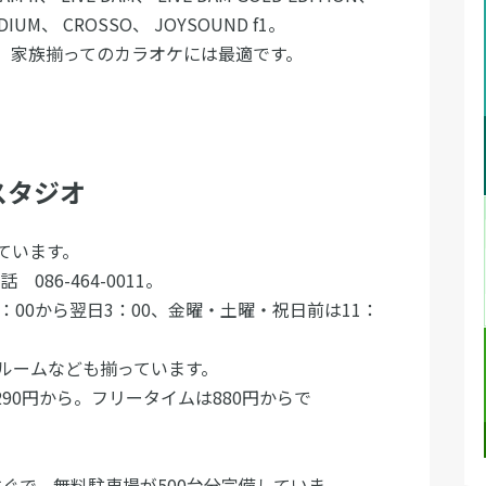
M STADIUM、 CROSSO、 JOYSOUND f1。
す。家族揃ってのカラオケには最適です。
スタジオ
揃っています。
電話 086-464-0011。
：00から翌日3：00、金曜・土曜・祝日前は11：
煙ルームなども揃っています。
290円から。フリータイムは880円からで
その他。
すぐで、無料駐車場が500台分完備していま