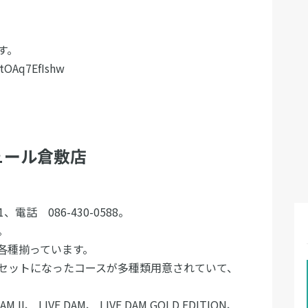
す。
tOAq7EfIshw
ュール倉敷店
店です。
、電話 086-430-0588。
います。
が各種揃っています。
セットになったコースが多種類用意されていて、
II、 LIVE DAM、 LIVE DAM GOLD EDITION、