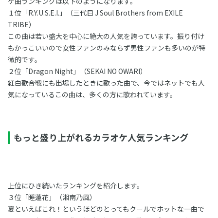
ケ曲ランキングは以下のようになります。
１位「R.Y.U.S.E.I.」（三代目 J Soul Brothers from EXILE
TRIBE）
この曲は若い盛大を中心に絶大の人気を誇っています。振り付け
もかっこいいので女性ファンのみならず男性ファンも多いのが特
徴的です。
２位「Dragon Night」（SEKAI NO OWARI）
紅白歌合戦にも出場したときに歌った曲で、今ではネットでも人
気になっているこの曲は、多くの方に歌われています。
もっと盛り上がれるカラオケ人気ランキング
上位にひき続いたランキングを紹介します。
３位「睡蓮花」（湘南乃風）
夏といえばこれ！というほどのとってもクールでホットな一曲で