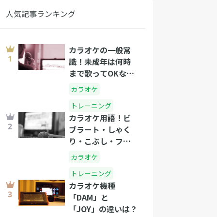
人気記事ランキング
カラオケの一般常
識！未成年は何時
まで歌ってOKな
の？
カラオケ
トレーニング
カラオケ用語！ビ
ブラート・しゃく
り・こぶし・フォ
ールって？
カラオケ
トレーニング
カラオケ機種
「DAM」と
「JOY」の違いは？