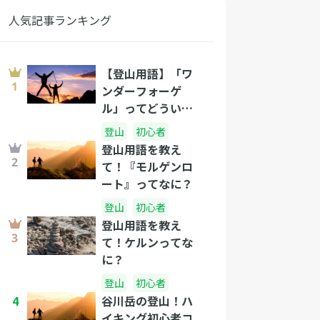
人気記事ランキング
【登山用語】「ワ
ンダーフォーゲ
ル」ってどういう
意味？
登山
初心者
登山用語を教え
て！『モルゲンロ
ート』ってなに？
登山
初心者
登山用語を教え
て！ケルンってな
に？
登山
初心者
4
谷川岳の登山！ハ
イキング初心者コ