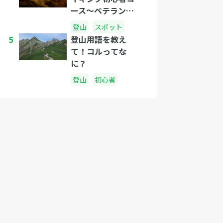
ース〜ベテランコ
ースまでを紹介
登山
スポット
5
登山用語を教え
て！コルってな
に？
登山
初心者