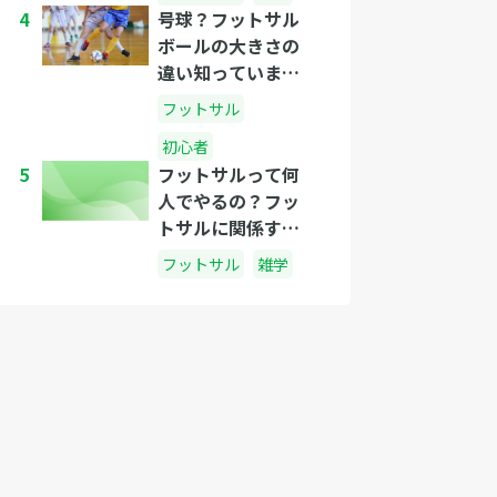
4
号球？フットサル
ボールの大きさの
違い知っています
か？
フットサル
初心者
5
フットサルって何
人でやるの？フッ
トサルに関係する
人数のはなし
フットサル
雑学