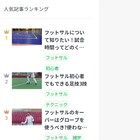
人気記事ランキング
フットサルについ
て知りたい！試合
時間ってどのくら
い？
フットサル
初心者
フットサル初心者
でもできる足技3技
フットサル
テクニック
フットサルのキー
パーはグローブを
使うべき?使わない
ほうがいい?
フットサル
雑学