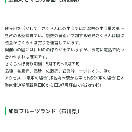
砂丘地を活かして、さくらんぼの生産では新潟県の生産量の90％
を占める聖籠町では、複数の農園が参加する観光さくらんぼ園協
議会がさくらんぼ狩りを運営しています。
開催中の園には目印ののぼりが出ていますが、事前に電話で問い
合わせすれば確実です。
さくらんぼ狩り期間：5月下旬～6月下旬
品種：香夏錦、高砂、佐藤錦、紅秀峰、ナポレオン、ほか
アクセス：(電車の場合)JR佐々木駅から車で約5分(車の場合)日本
海東北道聖籠新発田ICから国道7号経由で約2km 4分
加賀フルーツランド（石川県）