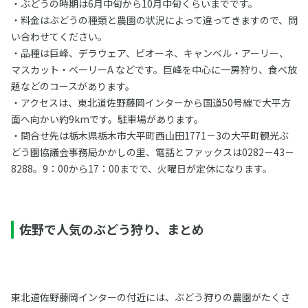
・ぶどうの時期は6月中旬から10月中旬くらいまでです。
・料金はぶどうの種類と農園の状況によって違ってきますので、問
い合わせてください。
・品種は巨峰、デラウェア、ピオーネ、キャンベル・アーリー、
マスカット・ベーリーA などです。巨峰を中心に一房狩り、食べ放
題などのコースがあります。
・アクセスは、東北道佐野藤岡インターから国道50号線で大平方
面へ向かい約9kmです。駐車場があります。
・問合せ先は栃木県栃木市大平町西山田1771－3の大平町観光ぶ
どう園協議会事務局かかしの里、電話とファックスは0282－43－
8288。9：00から17：00までで、火曜日が定休になります。
佐野で人気のぶどう狩り、まとめ
東北道佐野藤岡インターの付近には、ぶどう狩りの農園がたくさ