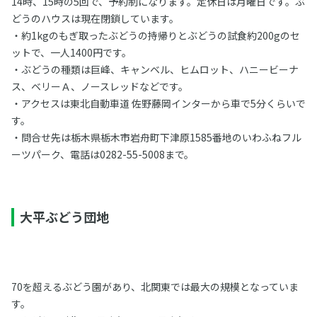
14時、15時の5回で、予約制になります。定休日は月曜日です。ぶ
どうのハウスは現在閉鎖しています。
・約1kgのもぎ取ったぶどうの持帰りとぶどうの試食約200gのセ
ットで、一人1400円です。
・ぶどうの種類は巨峰、キャンベル、ヒムロット、ハニービーナ
ス、ベリーＡ、ノースレッドなどです。
・アクセスは東北自動車道 佐野藤岡インターから車で5分くらいで
す。
・問合せ先は栃木県栃木市岩舟町下津原1585番地のいわふねフル
ーツパーク、電話は0282-55-5008まで。
大平ぶどう団地
70を超えるぶどう園があり、北関東では最大の規模となっていま
す。