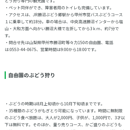
どう狩り専門の観光園です。
・ペット同伴ができ、障害者用のトイレも完備しています。
・アクセスは、JR勝沼ぶどう郷駅から甲州市営バスぶどうコース
１に乗車して約18分。車の場合は、中央高速勝沼インターから塩
山・大和方面へ向かい勝沼大橋で左折してから3ｋｍ、約7分で
す。
・問合せ先は山梨県甲州市勝沼町等々力150の自由園、電話
は:0553-44-0675、営業時間は9:00から18:00です。
自由園のぶどう狩り
・ぶどうの時期は8月上旬頃から10月下旬頃までです。
・35種類のぶどうがもぎとり可能になっています。時間に無制限
のぶどう食べ放題は、大人が2,000円、子供が、1,000円で、3才以
下は無料です。そのほか、量り売りコース、かご盛りのぶどうも