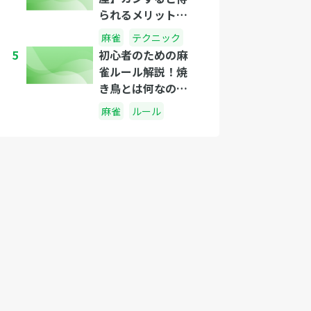
られるメリットっ
てなに？カンする
麻雀
テクニック
べきタイミング
5
初心者のための麻
は？
雀ルール解説！焼
き鳥とは何なの
か？
麻雀
ルール