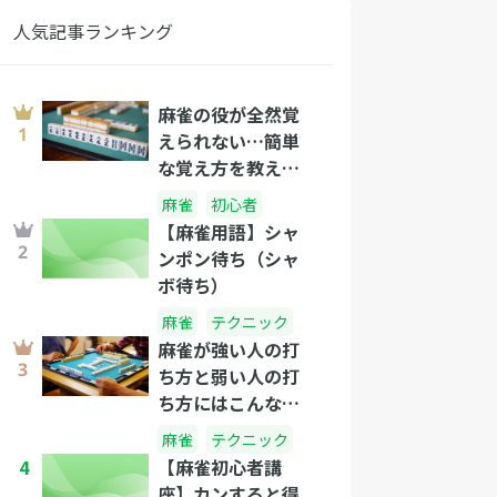
人気記事ランキング
麻雀の役が全然覚
えられない…簡単
な覚え方を教え
て！
麻雀
初心者
【麻雀用語】シャ
ンポン待ち（シャ
ボ待ち）
麻雀
テクニック
麻雀が強い人の打
ち方と弱い人の打
ち方にはこんなに
差があった！打ち
麻雀
テクニック
方の違いとおさえ
4
【麻雀初心者講
るべきテクニック
座】カンすると得