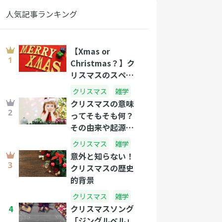
人気記事ランキング
【Xmas or
Christmas？】ク
リスマスのスペル
の不思議
クリスマス
雑学
クリスマスの意味
ってそもそも何？
その由来や起源を
徹底解説！
クリスマス
雑学
意外と知らない！
クリスマスの歴史
的背景
クリスマス
雑学
4
クリスマスソング
「ジングルベル」