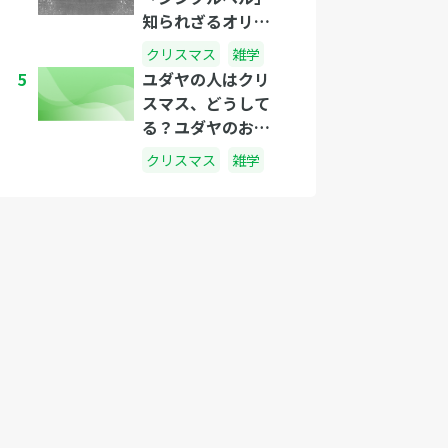
知られざるオリジ
ナルの歌詞とは？
クリスマス
雑学
5
ユダヤの人はクリ
スマス、どうして
る？ユダヤのお祭
り「ハヌカ」に迫
クリスマス
雑学
る！