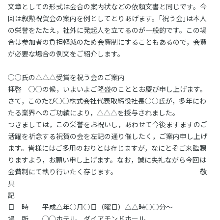
文章としての形式は会合の案内状などの依頼文書と同じです。今
回は叙勲祝賀会の案内を例としてとりあげます。｢祝う会｣は本人
の栄誉をたたえ，社外に発起人を立てるのが一般的です。この場
合は参加者の負担軽減のため会費制にすることもあるので，会費
が必要な場合の例文をご紹介します。
○○氏の△△△受賞を祝う会のご案内
拝啓 ○○の候，いよいよご隆盛のこととお慶び申し上げます。
さて，このたび○○株式会社代表取締役社長○○氏が，多年にわ
たる業界へのご功績により，△△△を授与されました。
つきましては，この栄誉をお祝いし，あわせて今後ますますのご
活躍を祈念する祝賀の会を左記の通り催したく，ご案内申し上げ
ます。皆様にはご多用のおりとは存じますが，なにとぞご来臨賜
りますよう，お願い申し上げます。なお，誠に失礼ながら今回は
会費制にて執り行いたく存じます。 敬
具
記
日 時 平成△年○月○日（曜日）△△時○○分～
場 所 ○○ホテル ダイアモンドホール