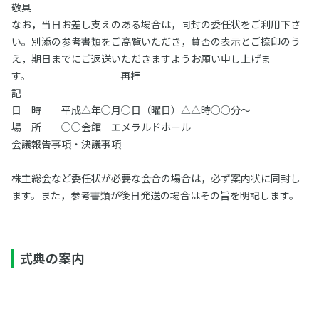
敬具
なお，当日お差し支えのある場合は，同封の委任状をご利用下さ
い。別添の参考書類をご高覧いただき，賛否の表示とご捺印のう
え，期日までにご返送いただきますようお願い申し上げま
す。 再拝
記
日 時 平成△年○月○日（曜日）△△時○○分～
場 所 ○○会館 エメラルドホール
会議報告事項・決議事項
株主総会など委任状が必要な会合の場合は，必ず案内状に同封し
ます。また，参考書類が後日発送の場合はその旨を明記します。
式典の案内