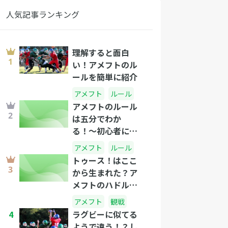
人気記事ランキング
理解すると面白
い！アメフトのル
ールを簡単に紹介
アメフト
ルール
アメフトのルール
は五分でわか
る！〜初心者にも
わかるアメフト講
アメフト
ルール
座〜
トゥース！はここ
から生まれた？ア
メフトのハドルと
は何か？
アメフト
観戦
4
ラグビーに似てる
ようで違う！？し